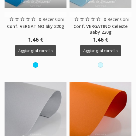
0 Recensioni
0 Recensioni
star_border
star_border
star_border
star_border
star_border
star_border
star_border
star_border
star_border
star_border
Conf. VERGATINO Sky 220g
Conf. VERGATINO Celeste
Baby 220g
1,46 €
1,46 €
Aggiungi al carrello
Aggiungi al carrello