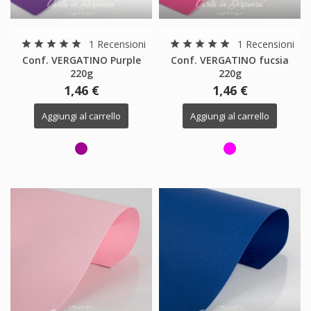
1 Recensioni
1 Recensioni
star
star
star
star
star
star
star
star
star
star
Conf. VERGATINO Purple
Conf. VERGATINO fucsia
220g
220g
1,46 €
1,46 €
Aggiungi al carrello
Aggiungi al carrello