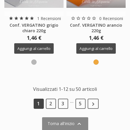
1 Recensioni
0 Recensioni
star
star
star
star
star
star_border
star_border
star_border
star_border
star_border
Conf. VERGATINO grigio
Conf. VERGATINO arancio
chiaro 220g
220g
1,46 €
1,46 €
Aggiungi al carrello
Aggiungi al carrello
Visualizzati 1-12 su 50 articoli
…
1
2
3
5


Torna all'inizio