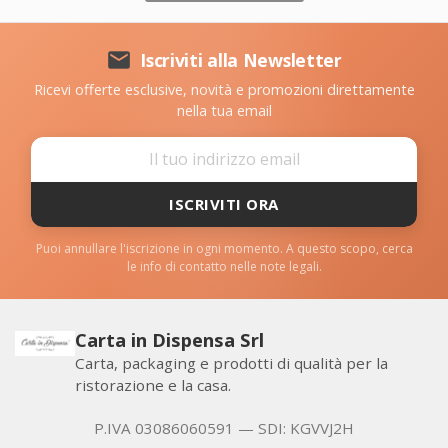

Iscriviti alla Newsletter
Ricevi offerte esclusive, novità e promozioni direttamente
nella tua email
ISCRIVITI ORA
Puoi annullare l'iscrizione in ogni momento. A questo scopo, cerca
le info di contatto nelle note legali.
Carta in Dispensa Srl
Carta, packaging e prodotti di qualità per la
ristorazione e la casa.
P.IVA 03086060591 — SDI: KGVVJ2H