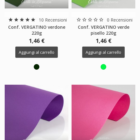
10 Recensioni
0 Recensioni
star
star
star
star
star
star_border
star_border
star_border
star_border
star_border
Conf. VERGATINO verdone
Conf. VERGATINO verde
220g
pisello 220g
1,46 €
1,46 €
Aggiungi al carrello
Aggiungi al carrello