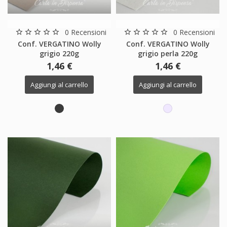
0 Recensioni
0 Recensioni
star_border
star_border
star_border
star_border
star_border
star_border
star_border
star_border
star_border
star_border
Conf. VERGATINO Wolly
Conf. VERGATINO Wolly
grigio 220g
grigio perla 220g
1,46 €
1,46 €
Aggiungi al carrello
Aggiungi al carrello