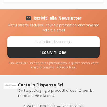

Iscriviti alla Newsletter
Ricevi offerte esclusive, novità e promozioni direttamente
nella tua email
ISCRIVITI ORA
Puoi annullare l'iscrizione in ogni momento. A questo scopo, cerca
le info di contatto nelle note legali.
Carta in Dispensa Srl
Carta, packaging e prodotti di qualità per la
ristorazione e la casa.
P.IVA 03086060591 — SDI: KGVVJ2H