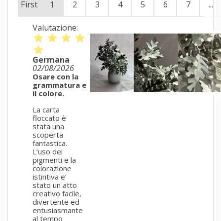
First
1
2
3
4
5
6
7
...
Valutazione:
star
star
star
star
star
Germana
02/08/2026
Osare con la
grammatura e
il colore.
La carta
floccato è
stata una
scoperta
fantastica.
L’uso dei
pigmenti e la
colorazione
istintiva e’
stato un atto
creativo facile,
divertente ed
entusiasmante
al tempo