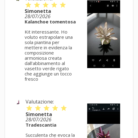
star
star
star
star
star
Simonetta
28/07/2026
Kalanchoe tomentosa
Kit interessante. Ho
voluto estrapolare una
sola piantina per
mettere in evidenza la
composizione
armoniosa creata
dall'abbinamento al
vasetto verde rigato
che aggiunge un tocco
fresco
Valutazione:
star
star
star
star
star
Simonetta
28/07/2026
Tradescantia
Succulenta che evoca la