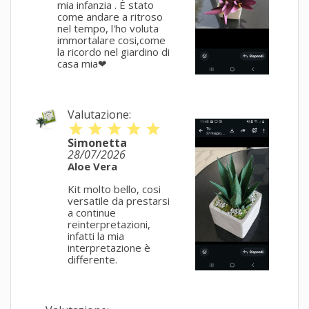
mia infanzia . È stato
come andare a ritroso
nel tempo, l'ho voluta
immortalare cosi,come
la ricordo nel giardino di
casa mia❤
Valutazione:
star
star
star
star
star
Simonetta
28/07/2026
Aloe Vera
Kit molto bello, cosi
versatile da prestarsi
a continue
reinterpretazioni,
infatti la mia
interpretazione è
differente.