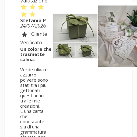
Valutazione:
star
star
star
star
star
Stefania P
24/07/2026
Cliente
star
Crea lista dei desideri
Verificato
Accedi
((modalTitle))
Un colore che
trasmette
Le mie liste di desideri
calma.
Nome lista dei desideri
Devi avere effettuato l'accesso per salvare dei prodotti nella tua
((confirmMessage))
dei desideri.
Verde oliva e
azzurro
Crea nuova lista
add_circle_outline
polvere sono
((cancelText))
((modalDeleteT
stati tra i più
Annulla
A
gettonati
Annulla
Crea lista dei de
quest anno
tra le mie
creazioni.
È una carta
che
nonostante
sia di una
grammatura
elevata, non