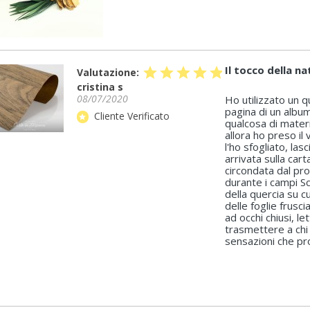
Il tocco della na
star
star
star
star
star
Valutazione:
cristina s
08/07/2020
Ho utilizzato un 
pagina di un album
Cliente Verificato
star
qualcosa di materi
allora ho preso il 
l'ho sfogliato, la
arrivata sulla ca
circondata dal pro
durante i campi Sc
della quercia su c
delle foglie frusc
ad occhi chiusi, l
trasmettere a chi 
sensazioni che pro