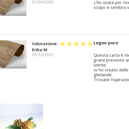
01/04/2026
L'ho usata per ri
scopo e sembra v
Legno puro
star
star
star
star
star
Valutazione:
Erika M
05/12/2023
Questa carta è mer
grana presente an
uniche.
Io ho creato delle 
ghirlande.
Trovate l'ispiraz