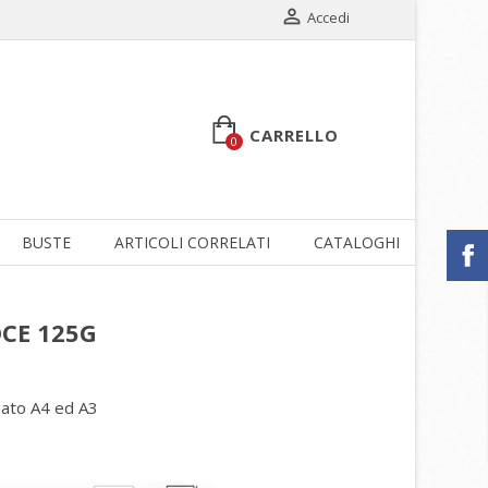

Accedi
CARRELLO
0
BUSTE
ARTICOLI CORRELATI
CATALOGHI
SCON
CE 125G
rmato A4 ed A3