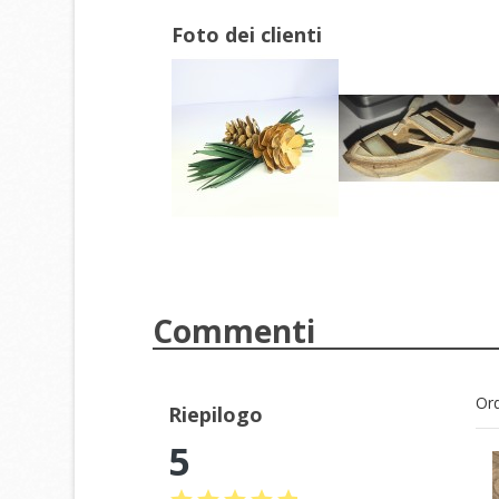
add_circle_outline
Foto dei clienti
Commenti
Ord
Riepilogo
5