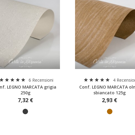
Anteprima
Anteprima
6 Recensioni
4 Recensio
star
star
star
star
star
star
star
star
star
star
nf. LEGNO MARCATA grigia
Conf. LEGNO MARCATA ol
250g
sbiancato 125g
7,32 €
2,93 €
rea lista dei desideri
ccedi
e mie liste di desideri
me lista dei desideri
i avere effettuato l'accesso per salvare dei prodotti nella tua lista dei
ideri.