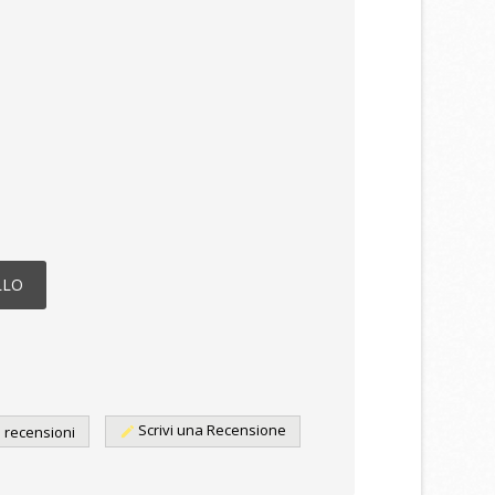
LLO
Scrivi una Recensione
e recensioni
edit