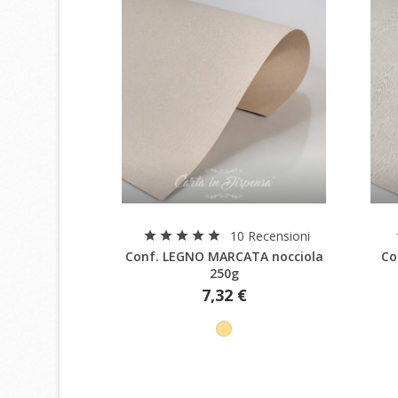
Anteprima
10 Recensioni
star
star
star
star
star
Conf. LEGNO MARCATA nocciola
Co
250g
7,32 €
C
A
L
No
Dev
des