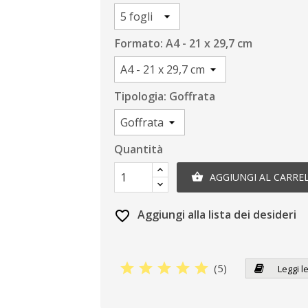
Formato: A4 - 21 x 29,7 cm
Tipologia: Goffrata
Quantità
AGGIUNGI AL CARRE

Aggiungi alla lista dei desideri
favorite_border
star
star
star
star
star
(
5
)
Leggi l