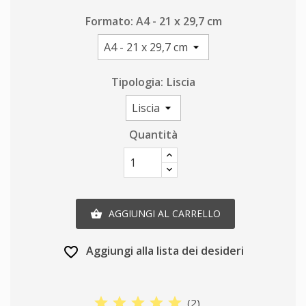
Formato: A4 - 21 x 29,7 cm
Tipologia: Liscia
Quantità
AGGIUNGI AL CARRELLO

Aggiungi alla lista dei desideri
favorite_border
star
star
star
star
star
(
2
)