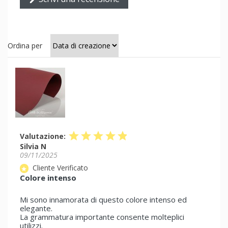
edit
Ordina per
star
star
star
star
star
Valutazione:
Silvia N
09/11/2025
Cliente Verificato
star
Colore intenso
Mi sono innamorata di questo colore intenso ed
elegante.
La grammatura importante consente molteplici
utilizzi.