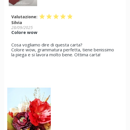
star
star
star
star
star
Valutazione:
Silvia
28/09/2025
Colore wow
Cosa vogliamo dire di questa carta?
Colore wow, grammatura perfetta, tiene benissimo
la piega e si lavora molto bene. Ottima carta!