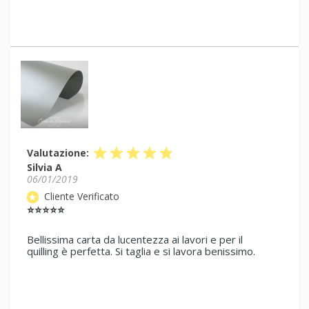
star
star
star
star
star
Valutazione:
Silvia A
06/01/2019
Cliente Verificato
star
⭐⭐⭐⭐⭐
Bellissima carta da lucentezza ai lavori e per il
quilling è perfetta. Si taglia e si lavora benissimo.