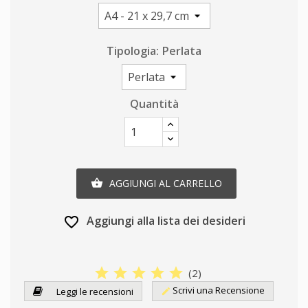
Tipologia: Perlata
Quantità
AGGIUNGI AL CARRELLO

Aggiungi alla lista dei desideri
favorite_border
star
star
star
star
star
(
2
)
Scrivi una Recensione
Leggi le recensioni
edit