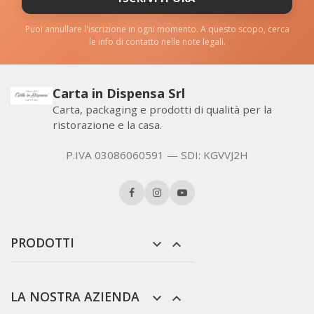
Puoi annullare l'iscrizione in ogni momento. A questo scopo, cerca
le info di contatto nelle note legali.
Carta in Dispensa Srl
Carta, packaging e prodotti di qualità per la
ristorazione e la casa.
P.IVA 03086060591 — SDI: KGVVJ2H
PRODOTTI


LA NOSTRA AZIENDA

