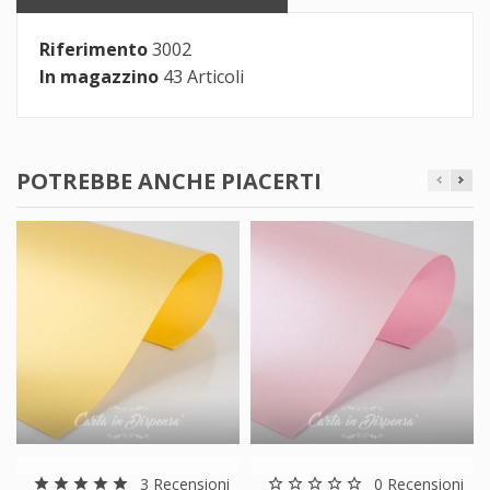
Riferimento
3002
In magazzino
43 Articoli
POTREBBE ANCHE PIACERTI
3 Recensioni
0 Recensioni
star
star
star
star
star
star_border
star_border
star_border
star_border
star_border