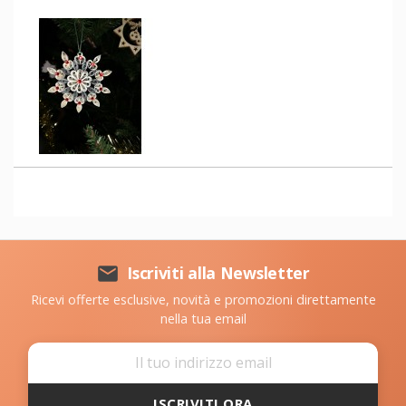

Iscriviti alla Newsletter
Ricevi offerte esclusive, novità e promozioni direttamente
nella tua email
ISCRIVITI ORA