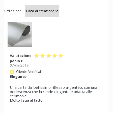
Ordina per
star
star
star
star
star
Valutazione:
paola r
07/08/2019
Cliente Verificato
star
Elegante
Una carta dal bellissimo riflesso argenteo, con una
perlescenza che la rende elegante e adatta alle
cerimonie.
Molto liscia al tatto.