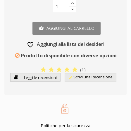
AGGIUNGI AL CARRELLO

Aggiungi alla lista dei desideri
favorite_border
Prodotto disponibile con diverse opzioni

star
star
star
star
star
(
1
)
Scrivi una Recensione
Leggi le recensioni
edit
Politiche per la sicurezza