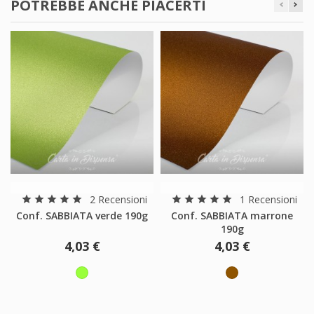
POTREBBE ANCHE PIACERTI
2 Recensioni
1 Recensioni
star
star
star
star
star
star
star
star
star
star
Conf. SABBIATA verde 190g
Conf. SABBIATA marrone
190g
4,03 €
4,03 €