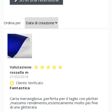
edit
Ordina per
star
star
star
star
star
Valutazione:
rossella m
21/02/2018
Cliente Verificato
star
Fantastica
Carta meravigliosa ,perfetta per il taglio con plotter
,massimo rendimento,esteticamente molto più fine
di una glitterata