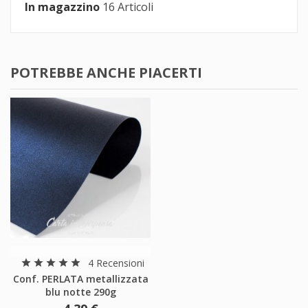
Annulla
Accedi
In magazzino
16 Articoli
Annulla
Crea lista dei desideri
POTREBBE ANCHE PIACERTI
4 Recensioni
star
star
star
star
star
Conf. PERLATA metallizzata
blu notte 290g