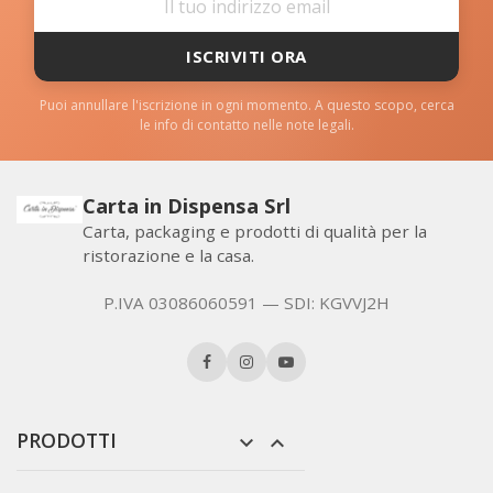
ISCRIVITI ORA
Puoi annullare l'iscrizione in ogni momento. A questo scopo, cerca
le info di contatto nelle note legali.
Carta in Dispensa Srl
Carta, packaging e prodotti di qualità per la
ristorazione e la casa.
P.IVA 03086060591 — SDI: KGVVJ2H
PRODOTTI

