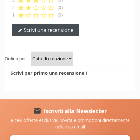
star
star
star
star_border
star_border
star
star
star_border
star_border
star_border
2
(0)
star
star_border
star_border
star_border
star_border
1
(0)
Scrivi una recensione
edit
Ordina per
Scrivi per primo una recensione !

Iscriviti alla Newsletter
Ricevi offerte esclusive, novità e promozioni direttamente
nella tua email