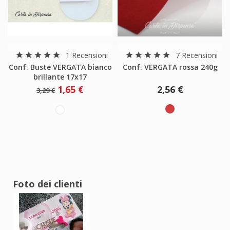
1 Recensioni
7 Recensioni
star
star
star
star
star
star
star
star
star
star
Conf. Buste VERGATA bianco
Conf. VERGATA rossa 240g
brillante 17x17
1,65 €
2,56 €
3,29 €
Foto dei clienti