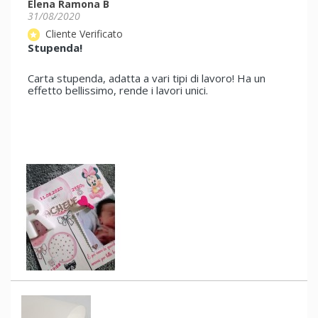
Elena Ramona B
31/08/2020
Cliente Verificato
star
Stupenda!
Carta stupenda, adatta a vari tipi di lavoro! Ha un
effetto bellissimo, rende i lavori unici.