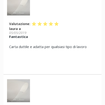
star
star
star
star
star
Valutazione:
laura a
05/05/2019
Fantastica
Carta duttile e adatta per qualsiasi tipo di lavoro