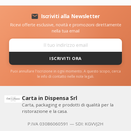

Iscriviti alla Newsletter
Ricevi offerte esclusive, novità e promozioni direttamente
nella tua email
ISCRIVITI ORA
Puoi annullare l'iscrizione in ogni momento. A questo scopo, cerca
le info di contatto nelle note legali.
Carta in Dispensa Srl
Carta, packaging e prodotti di qualità per la
ristorazione e la casa.
P.IVA 03086060591 — SDI: KGVVJ2H