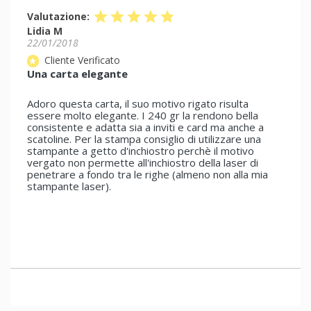
star
star
star
star
star
Valutazione:
Lidia M
22/01/2018
Cliente Verificato
star
Una carta elegante
Adoro questa carta, il suo motivo rigato risulta
essere molto elegante. I 240 gr la rendono bella
consistente e adatta sia a inviti e card ma anche a
scatoline. Per la stampa consiglio di utilizzare una
stampante a getto d'inchiostro perchè il motivo
vergato non permette all'inchiostro della laser di
penetrare a fondo tra le righe (almeno non alla mia
stampante laser).