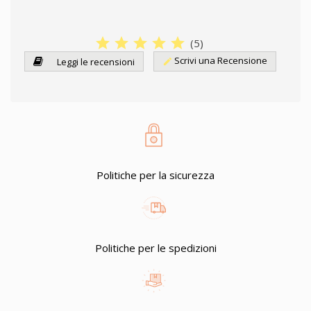
star
star
star
star
star
(
5
)
Scrivi una Recensione
Leggi le recensioni
edit
Politiche per la sicurezza
Politiche per le spedizioni