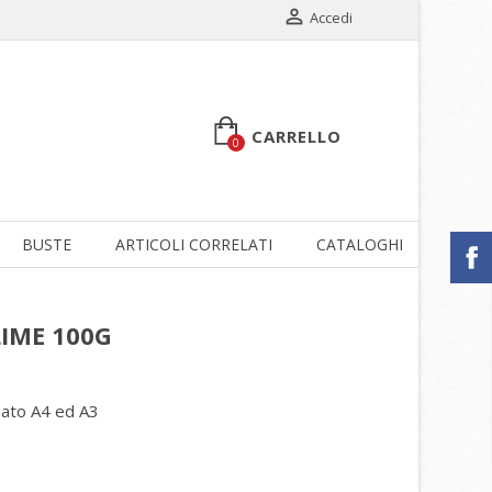

Accedi
CARRELLO
0
BUSTE
ARTICOLI CORRELATI
CATALOGHI
SCON
LIME 100G
rmato A4 ed A3