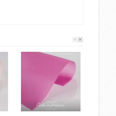
×
×
×