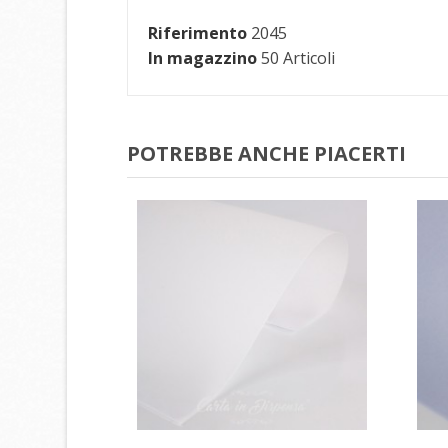
Riferimento
2045
In magazzino
50 Articoli
POTREBBE ANCHE PIACERTI
C
A
L
No
Dev
des