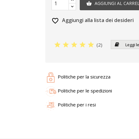
AGGIUNGI AL CARRE

Aggiungi alla lista dei desideri
favorite_border
star
star
star
star
star
(
2
)
Leggi l
Politiche per la sicurezza
Politiche per le spedizioni
Politiche per i resi