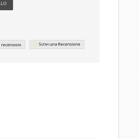
LLO
Scrivi una Recensione
e recensioni
edit