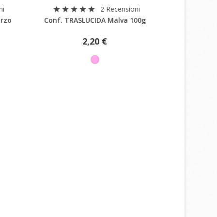
Anteprima
ni
2 Recensioni
star
star
star
star
star
star
star
star
s
arzo
Conf. TRASLUCIDA Malva 100g
Conf. TRAS
i
i
2,20 €