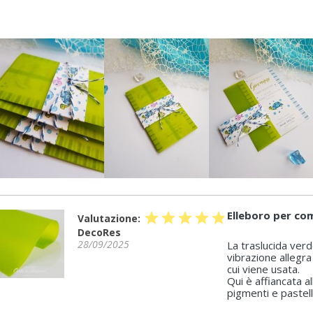
Elleboro per co
star
star
star
star
star
Valutazione:
DecoRes
28/09/2025
La traslucida verd
vibrazione allegra
cui viene usata.
Qui è affiancata 
pigmenti e pastell