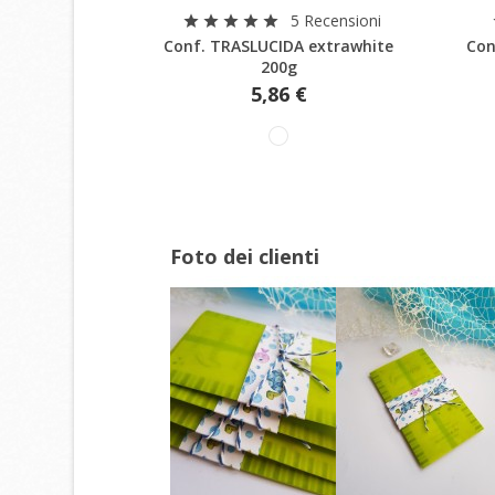
Anteprima
5 Recensioni
star
star
star
star
star
add_circle_outline
Conf. TRASLUCIDA extrawhite
Con
200g
5,86 €
Foto dei clienti