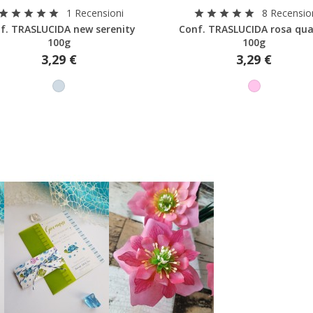
Anteprima
Anteprima
1 Recensioni
8 Recensio
Crea nuova lista
star
star
star
star
star
star
star
star
star
star
f. TRASLUCIDA new serenity
Conf. TRASLUCIDA rosa qu
Annulla
Acced
100g
100g
Annulla
Crea lista dei desider
3,29 €
3,29 €