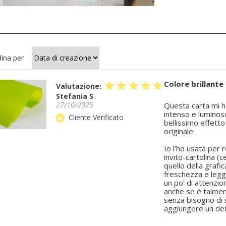
ina per
Colore brillante
star
star
star
star
star
Valutazione:
Stefania S
27/10/2025
Questa carta mi h
intenso e luminoso
Cliente Verificato
star
bellissimo effett
originale.
Io l’ho usata per 
invito-cartolina (
quello della grafic
freschezza e legge
un po’ di attenzion
anche se è talmen
senza bisogno di s
aggiungere un dett