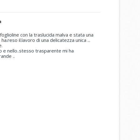
a
 foglioline con la traslucida malva e stata una
ha.reso il.lavoro di una delicatezza unica ...
e.
so e nello..stesso trasparente mi ha
rande ..