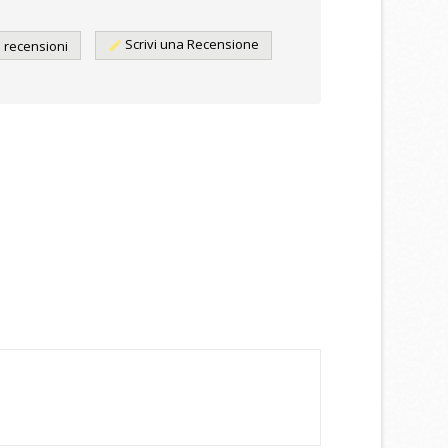
Scrivi una Recensione
e recensioni
edit