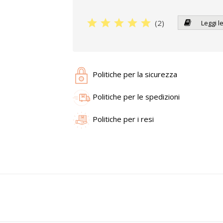
star
star
star
star
star
(
2
)
Leggi l
Politiche per la sicurezza
Politiche per le spedizioni
Politiche per i resi