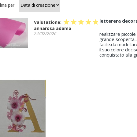
ina per
letterera decor
star
star
star
star
star
Valutazione:
annarosa adamo
24/02/2026
realizzare piccole
grande scoperta... 
facile.da modellar
il.suo.colore deci
conquistato alla g