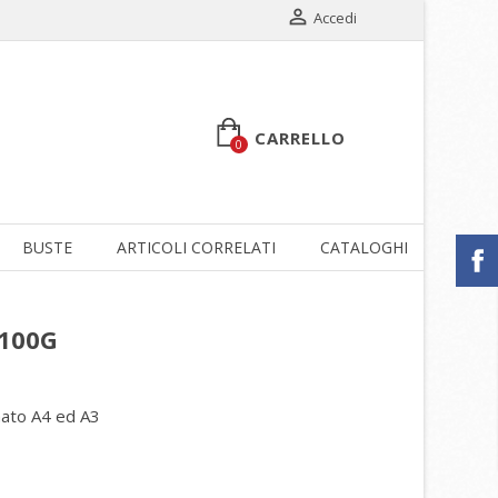

Accedi
CARRELLO
0
BUSTE
ARTICOLI CORRELATI
CATALOGHI
SCON
100G
rmato A4 ed A3