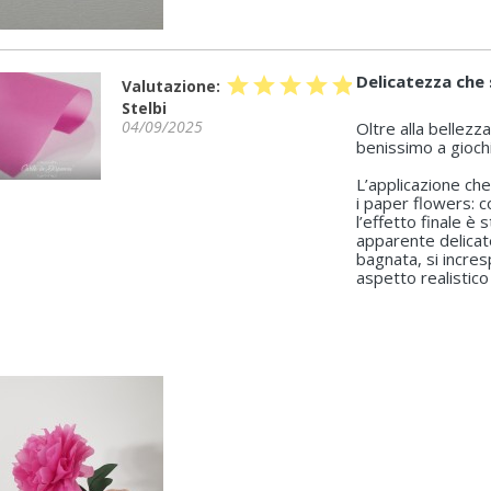
Delicatezza che
star
star
star
star
star
Valutazione:
Stelbi
04/09/2025
Oltre alla bellezza
benissimo a gioch
L’applicazione che
i paper flowers: 
l’effetto finale è
apparente delicat
bagnata, si incres
aspetto realistico