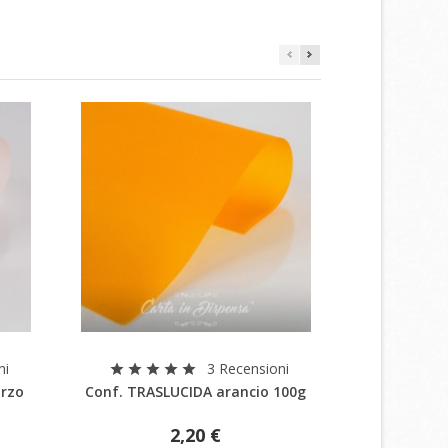
×
×
Anteprima
ni
3 Recensioni
star
star
star
star
star
star_border
star_border
star_border
sta
×
arzo
Conf. TRASLUCIDA arancio 100g
Conf. TRAS
2,20 €