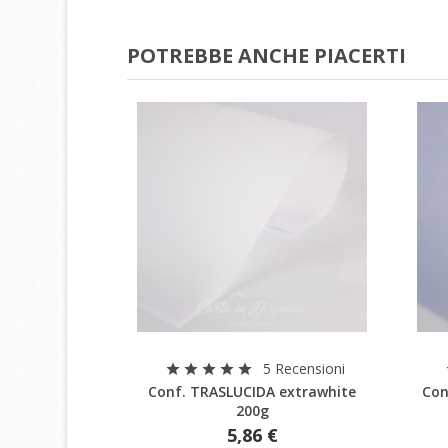
POTREBBE ANCHE PIACERTI
C
A
Anteprima
5 Recensioni
star
star
star
star
star
L
Conf. TRASLUCIDA extrawhite
Con
No
Dev
200g
des
5,86 €
add_circle_outline