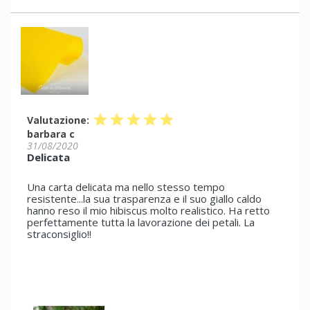
star
star
star
star
star
Valutazione:
barbara c
31/08/2020
Delicata
Una carta delicata ma nello stesso tempo
resistente...la sua trasparenza e il suo giallo caldo
hanno reso il mio hibiscus molto realistico. Ha retto
perfettamente tutta la lavorazione dei petali. La
straconsiglio!!