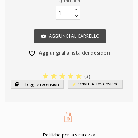
Quantità
AGGIUNGI AL CARRELLO

Aggiungi alla lista dei desideri
favorite_border
star
star
star
star
star
(
3
)
Scrivi una Recensione
Leggi le recensioni
edit
Politiche per la sicurezza