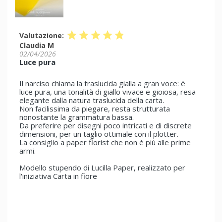
star
star
star
star
star
Valutazione:
Claudia M
02/04/2026
Luce pura
Il narciso chiama la traslucida gialla a gran voce: è
luce pura, una tonalità di giallo vivace e gioiosa, resa
elegante dalla natura traslucida della carta.
Non facilissima da piegare, resta strutturata
nonostante la grammatura bassa.
Da preferire per disegni poco intricati e di discrete
dimensioni, per un taglio ottimale con il plotter.
La consiglio a paper florist che non è più alle prime
armi.
Modello stupendo di Lucilla Paper, realizzato per
l'iniziativa Carta in fiore