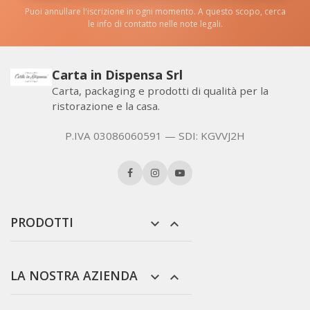
Puoi annullare l'iscrizione in ogni momento. A questo scopo, cerca
le info di contatto nelle note legali.
Carta in Dispensa Srl
Carta, packaging e prodotti di qualità per la
ristorazione e la casa.
P.IVA 03086060591 — SDI: KGVVJ2H
PRODOTTI


LA NOSTRA AZIENDA

