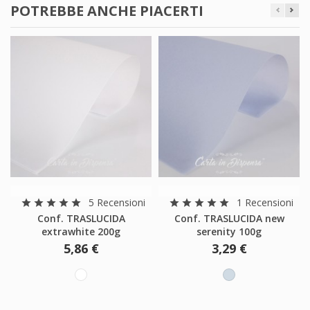
POTREBBE ANCHE PIACERTI
5 Recensioni
1 Recensioni
star
star
star
star
star
star
star
star
star
star
Conf. TRASLUCIDA
Conf. TRASLUCIDA new
extrawhite 200g
serenity 100g
5,86 €
3,29 €