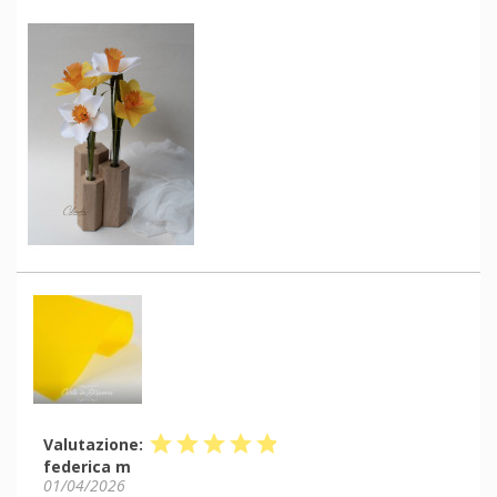
star
star
star
star
star
Valutazione:
federica m
01/04/2026