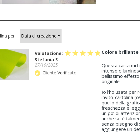
ina per
Colore brillante
star
star
star
star
star
Valutazione:
Stefania S
27/10/2025
Questa carta mi h
intenso e luminoso
Cliente Verificato
star
bellissimo effett
originale.
Io l’ho usata per 
invito-cartolina (
quello della grafic
freschezza e legge
un po’ di attenzion
anche se è talmen
senza bisogno di s
aggiungere un dett