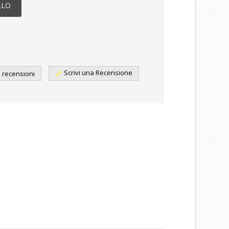
LLO
Scrivi una Recensione
e recensioni
edit