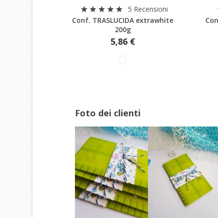
Anteprima
5 Recensioni
star
star
star
star
star
add_circle_outline
Conf. TRASLUCIDA extrawhite
Con
200g
5,86 €
Foto dei clienti