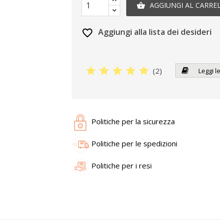
AGGIUNGI AL CARRE

Aggiungi alla lista dei desideri
favorite_border
star
star
star
star
star
(
2
)
Leggi l
Politiche per la sicurezza
Politiche per le spedizioni
Politiche per i resi