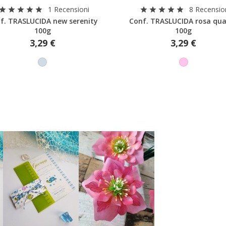
Anteprima
Anteprima
1 Recensioni
8 Recensio
Crea nuova lista
star
star
star
star
star
star
star
star
star
star
f. TRASLUCIDA new serenity
Conf. TRASLUCIDA rosa qu
Annulla
Acced
100g
100g
Annulla
Crea lista dei desider
3,29 €
3,29 €