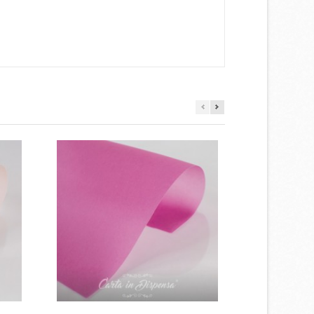
×
×
×