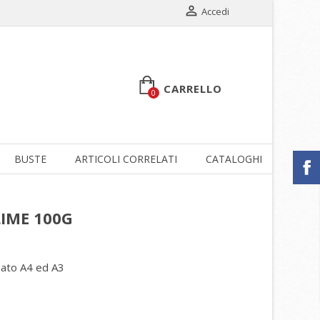

Accedi
CARRELLO
0
BUSTE
ARTICOLI CORRELATI
CATALOGHI
SCON
LIME 100G
rmato A4 ed A3