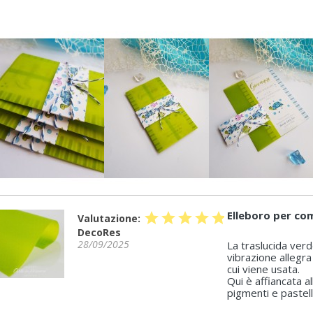
Elleboro per co
star
star
star
star
star
Valutazione:
DecoRes
28/09/2025
La traslucida verd
vibrazione allegra
cui viene usata.
Qui è affiancata 
pigmenti e pastell