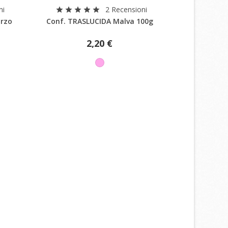
Anteprima
ni
2 Recensioni
star
star
star
star
star
star
star
star
s
arzo
Conf. TRASLUCIDA Malva 100g
Conf. TRAS
i
i
2,20 €