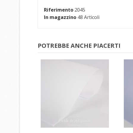
Riferimento
2045
In magazzino
48 Articoli
POTREBBE ANCHE PIACERTI
C
A
L
No
Dev
des